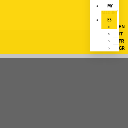
MY
ACCOUNT
ES
EN
IT
FR
GR