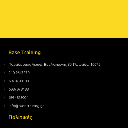
Base Training
Παράδρομος Λεωφ. Βουλιαγμένης 80, Γλυφάδα, 16675
210 9647270
6970700100
6987978188
6974839021
info@basetraining.gr
Πολιτικές