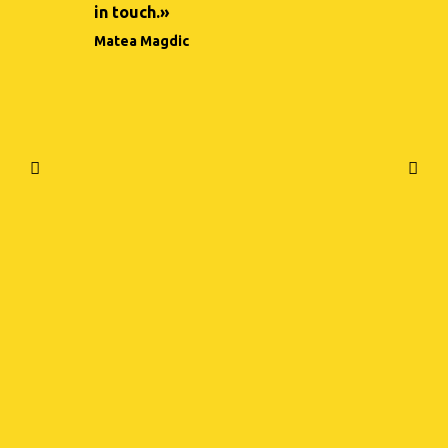
in touch.»
πολύ ευχαρι
Matea Magdic
σύντομα και
να μάθω και
πράγματα.» 
φιλοξενία κ
καθηγητών α
πολύ περήφ
που επέλεξα
Στεφανία Σα