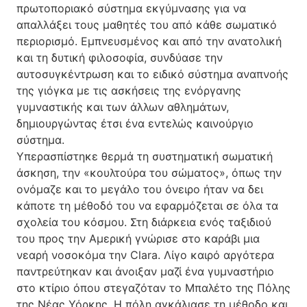
πρωτοποριακό σύστημα εκγύμνασης για να
απαλλάξει τους μαθητές του από κάθε σωματικό
περιορισμό. Εμπνευσμένος και από την ανατολική
και τη δυτική φιλοσοφία, συνδύασε την
αυτοσυγκέντρωση και το ειδικό σύστημα αναπνοής
της γιόγκα με τις ασκήσεις της ενόργανης
γυμναστικής και των άλλων αθλημάτων,
δημιουργώντας έτσι ένα εντελώς καινούργιο
σύστημα.
Υπερασπίστηκε θερμά τη συστηματική σωματική
άσκηση, την «κουλτούρα του σώματος», όπως την
ονόμαζε και το μεγάλο του όνειρο ήταν να δει
κάποτε τη μέθοδό του να εφαρμόζεται σε όλα τα
σχολεία του κόσμου. Στη διάρκεια ενός ταξιδιού
του προς την Αμερική γνώρισε στο καράβι μια
νεαρή νοσοκόμα την Clara. Λίγο καιρό αργότερα
παντρεύτηκαν και άνοιξαν μαζί ένα γυμναστήριο
στο κτίριο όπου στεγαζόταν το Μπαλέτο της Πόλης
της Νέας Υόρκης. Η πόλη αγκάλιασε τη μέθοδο και